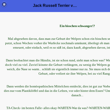
Jack Russell Terrier von der Bramau
Ein bisschen schwanger!?
Mal abgesehen davon, dass man zur Geburt der Welpen schon ein bisschen sel
putzt, schon Wochen vorher die Wurfecke nochmals umräumt, überlegt ob man d
erneuert, oder einfach, weil es so süß ist, dazu kauft, abgesehen davon, i
Dann beobachtet man die Hündin, ist sie schon rund, sieht man schon was? Wies
doch viel zu viel. Zuviel könnte die Geburt verlängern, zu wenig die Welpen ge
weich, die Nase so warm... schläft sie eigentlich immer nur zu. Sie muss sich 
Geburt, oder verliert sie ihre Welpen, bei zu viel Rang
Dann werden die homöopathischen Mittelchen entdeckt, dies ist gut zur Vorb
dies nur vom Plastiklöffel und das in die Lefzen, vor oder hinter dem Essen? U
danach...
TA-Check- im besten Falle- alles okay-WARTEN-War da was?-WARTEN-WARTE