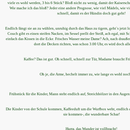
viele es wohl werden, 3 bis 6 Stück? Bloß nicht zu wenig, damit der Kaiserschn
Wie mache ich das bloß? Jeder eine andere Prognose, wie viel Mädels, wie vi
schnell, damit es der Hündin doch gut geht!
Endlich fängt sie an zu wühlen, unruhig durch das Haus zu tigern, geht`s jetzt l
Couch gibt es einen steifen Nacken, im Sessel prellt der Steiß, ach egal, mit Sch
einfach das Kissen in die Ecke. Frisches Wasser meine Dame? Ach, nach draußen
dort die Decken richten, was schon 3.00 Uhr, es wird doch all
Kaffee? Das ist gut. Oh schnell, schnell zur Tür, Madame braucht Fris
Oh je, die Arme, hechelt immer zu, wie lange es wohl noc
Frühstück für die Kinder, Mann steht endlich auf, Streichhölzer in den Augen
Die Kinder von der Schule kommen, Kaffeeduft um die Wurfbox weht, endlich de
sie kommen-, die wunderbare Schar!
Hurra, das Wunder ist vollbracht!